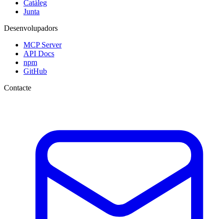
Catàleg
Junta
Desenvolupadors
MCP Server
API Docs
npm
GitHub
Contacte