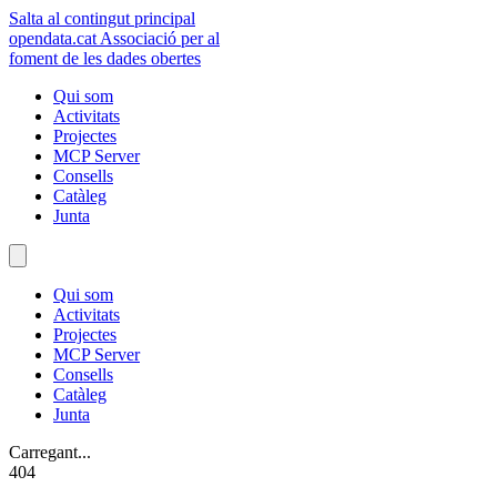
Salta al contingut principal
opendata
.cat
Associació per al
foment de les dades obertes
Qui som
Activitats
Projectes
MCP Server
Consells
Catàleg
Junta
Qui som
Activitats
Projectes
MCP Server
Consells
Catàleg
Junta
Carregant...
404