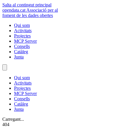
Salta al contingut principal
opendata
.cat
Associació per al
foment de les dades obertes
Qui som
Activitats
Projectes
MCP Server
Consells
Catàleg
Junta
Qui som
Activitats
Projectes
MCP Server
Consells
Catàleg
Junta
Carregant...
404