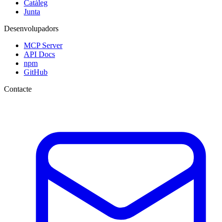
Catàleg
Junta
Desenvolupadors
MCP Server
API Docs
npm
GitHub
Contacte