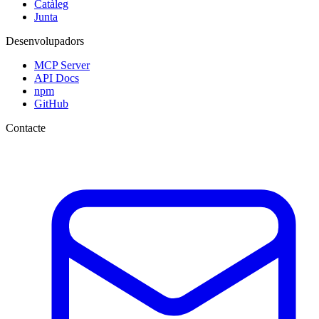
Catàleg
Junta
Desenvolupadors
MCP Server
API Docs
npm
GitHub
Contacte