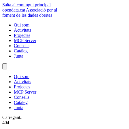
Salta al contingut principal
opendata
.cat
Associació per al
foment de les dades obertes
Qui som
Activitats
Projectes
MCP Server
Consells
Catàleg
Junta
Qui som
Activitats
Projectes
MCP Server
Consells
Catàleg
Junta
Carregant...
404