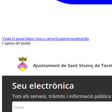
Visita el portal
https://seu-e.cat/web/santvicencdetorello
Captura del portal