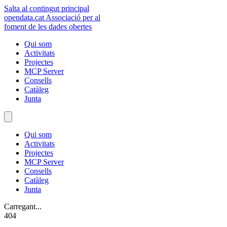
Salta al contingut principal
opendata
.cat
Associació per al
foment de les dades obertes
Qui som
Activitats
Projectes
MCP Server
Consells
Catàleg
Junta
Qui som
Activitats
Projectes
MCP Server
Consells
Catàleg
Junta
Carregant...
404