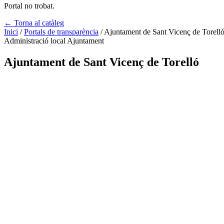
Portal no trobat.
← Torna al catàleg
Inici
/
Portals de transparència
/
Ajuntament de Sant Vicenç de Torell
Administració local
Ajuntament
Ajuntament de Sant Vicenç de Torelló