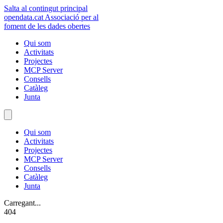
Salta al contingut principal
opendata
.cat
Associació per al
foment de les dades obertes
Qui som
Activitats
Projectes
MCP Server
Consells
Catàleg
Junta
Qui som
Activitats
Projectes
MCP Server
Consells
Catàleg
Junta
Carregant...
404