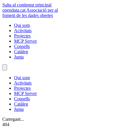
Salta al contingut principal
opendata
.cat
Associació per al
foment de les dades obertes
Qui som
Activitats
Projectes
MCP Server
Consells
Catàleg
Junta
Qui som
Activitats
Projectes
MCP Server
Consells
Catàleg
Junta
Carregant...
404