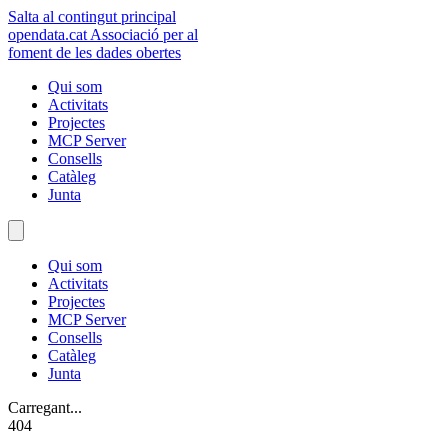
Salta al contingut principal
opendata
.cat
Associació per al
foment de les dades obertes
Qui som
Activitats
Projectes
MCP Server
Consells
Catàleg
Junta
Qui som
Activitats
Projectes
MCP Server
Consells
Catàleg
Junta
Carregant...
404