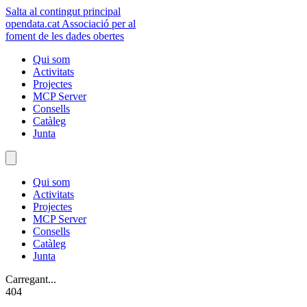
Salta al contingut principal
opendata
.cat
Associació per al
foment de les dades obertes
Qui som
Activitats
Projectes
MCP Server
Consells
Catàleg
Junta
Qui som
Activitats
Projectes
MCP Server
Consells
Catàleg
Junta
Carregant...
404