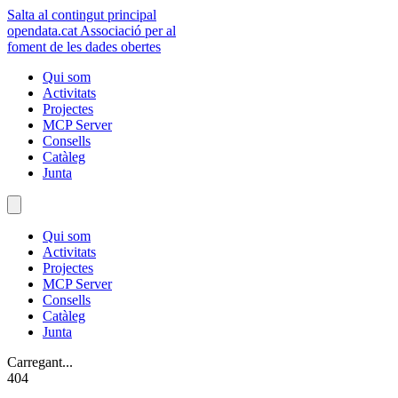
Salta al contingut principal
opendata
.cat
Associació per al
foment de les dades obertes
Qui som
Activitats
Projectes
MCP Server
Consells
Catàleg
Junta
Qui som
Activitats
Projectes
MCP Server
Consells
Catàleg
Junta
Carregant...
404