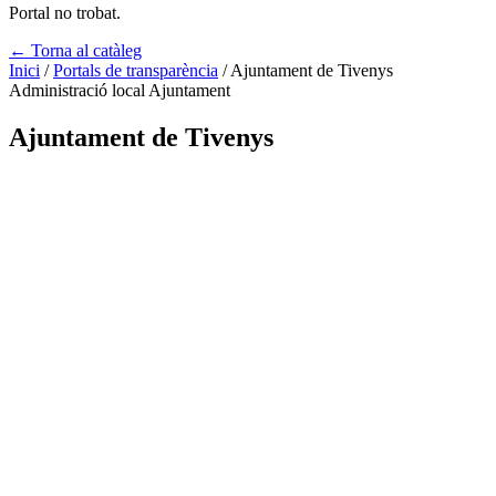
Portal no trobat.
← Torna al catàleg
Inici
/
Portals de transparència
/
Ajuntament de Tivenys
Administració local
Ajuntament
Ajuntament de Tivenys