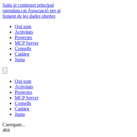
Salta al contingut principal
opendata
.cat
Associació per al
foment de les dades obertes
Qui som
Activitats
Projectes
MCP Server
Consells
Catàleg
Junta
Qui som
Activitats
Projectes
MCP Server
Consells
Catàleg
Junta
Carregant...
404