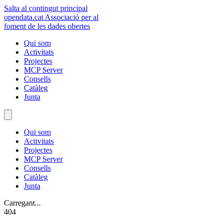
Salta al contingut principal
opendata
.cat
Associació per al
foment de les dades obertes
Qui som
Activitats
Projectes
MCP Server
Consells
Catàleg
Junta
Qui som
Activitats
Projectes
MCP Server
Consells
Catàleg
Junta
Carregant...
404