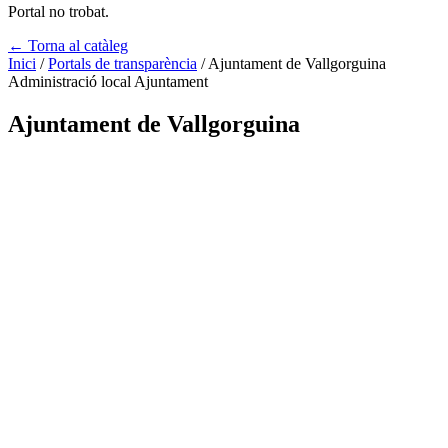
Portal no trobat.
← Torna al catàleg
Inici
/
Portals de transparència
/
Ajuntament de Vallgorguina
Administració local
Ajuntament
Ajuntament de Vallgorguina