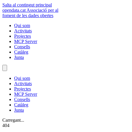
Salta al contingut principal
opendata
.cat
Associació per al
foment de les dades obertes
Qui som
Activitats
Projectes
MCP Server
Consells
Catàleg
Junta
Qui som
Activitats
Projectes
MCP Server
Consells
Catàleg
Junta
Carregant...
404