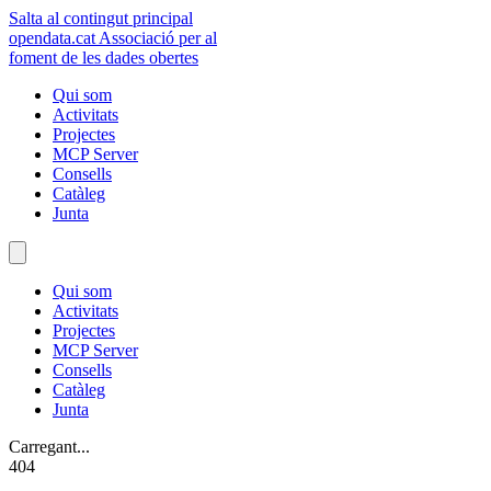
Salta al contingut principal
opendata
.cat
Associació per al
foment de les dades obertes
Qui som
Activitats
Projectes
MCP Server
Consells
Catàleg
Junta
Qui som
Activitats
Projectes
MCP Server
Consells
Catàleg
Junta
Carregant...
404