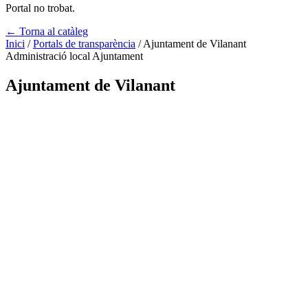
Portal no trobat.
← Torna al catàleg
Inici
/
Portals de transparència
/
Ajuntament de Vilanant
Administració local
Ajuntament
Ajuntament de Vilanant