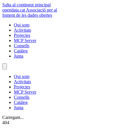
Salta al contingut principal
opendata
.cat
Associació per al
foment de les dades obertes
Qui som
Activitats
Projectes
MCP Server
Consells
Catàleg
Junta
Qui som
Activitats
Projectes
MCP Server
Consells
Catàleg
Junta
Carregant...
404