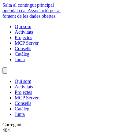
Salta al contingut principal
opendata
.cat
Associació per al
foment de les dades obertes
Qui som
Activitats
Projectes
MCP Server
Consells
Catàleg
Junta
Qui som
Activitats
Projectes
MCP Server
Consells
Catàleg
Junta
Carregant...
404