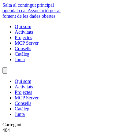
Salta al contingut principal
opendata
.cat
Associació per al
foment de les dades obertes
Qui som
Activitats
Projectes
MCP Server
Consells
Catàleg
Junta
Qui som
Activitats
Projectes
MCP Server
Consells
Catàleg
Junta
Carregant...
404