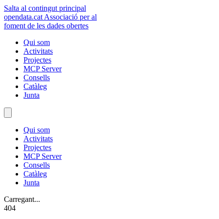
Salta al contingut principal
opendata
.cat
Associació per al
foment de les dades obertes
Qui som
Activitats
Projectes
MCP Server
Consells
Catàleg
Junta
Qui som
Activitats
Projectes
MCP Server
Consells
Catàleg
Junta
Carregant...
404