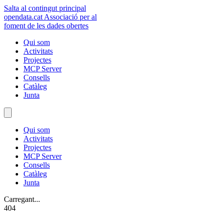
Salta al contingut principal
opendata
.cat
Associació per al
foment de les dades obertes
Qui som
Activitats
Projectes
MCP Server
Consells
Catàleg
Junta
Qui som
Activitats
Projectes
MCP Server
Consells
Catàleg
Junta
Carregant...
404