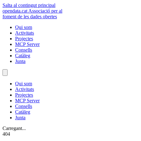
Salta al contingut principal
opendata
.cat
Associació per al
foment de les dades obertes
Qui som
Activitats
Projectes
MCP Server
Consells
Catàleg
Junta
Qui som
Activitats
Projectes
MCP Server
Consells
Catàleg
Junta
Carregant...
404