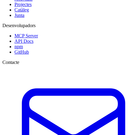
Projectes
Catàleg
Junta
Desenvolupadors
MCP Server
API Docs
npm
GitHub
Contacte