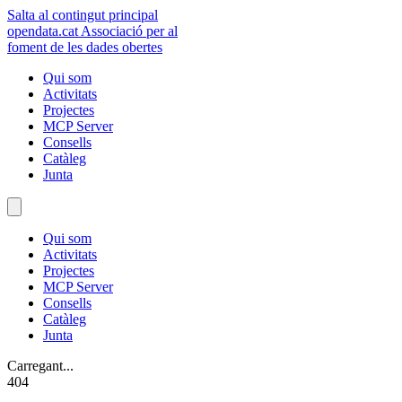
Salta al contingut principal
opendata
.cat
Associació per al
foment de les dades obertes
Qui som
Activitats
Projectes
MCP Server
Consells
Catàleg
Junta
Qui som
Activitats
Projectes
MCP Server
Consells
Catàleg
Junta
Carregant...
404