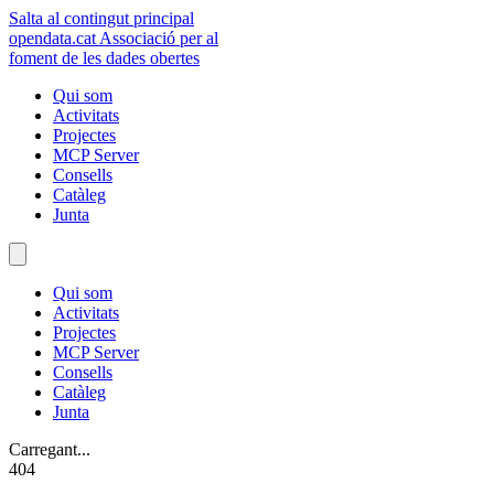
Salta al contingut principal
opendata
.cat
Associació per al
foment de les dades obertes
Qui som
Activitats
Projectes
MCP Server
Consells
Catàleg
Junta
Qui som
Activitats
Projectes
MCP Server
Consells
Catàleg
Junta
Carregant...
404