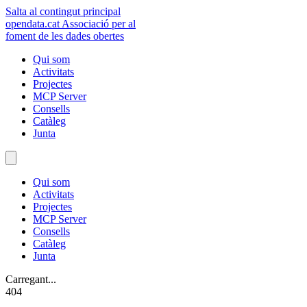
Salta al contingut principal
opendata
.cat
Associació per al
foment de les dades obertes
Qui som
Activitats
Projectes
MCP Server
Consells
Catàleg
Junta
Qui som
Activitats
Projectes
MCP Server
Consells
Catàleg
Junta
Carregant...
404