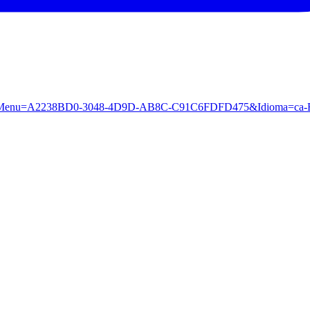
aspx?IdMenu=A2238BD0-3048-4D9D-AB8C-C91C6FDFD475&Idioma=ca-