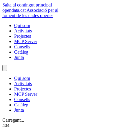
Salta al contingut principal
opendata
.cat
Associació per al
foment de les dades obertes
Qui som
Activitats
Projectes
MCP Server
Consells
Catàleg
Junta
Qui som
Activitats
Projectes
MCP Server
Consells
Catàleg
Junta
Carregant...
404