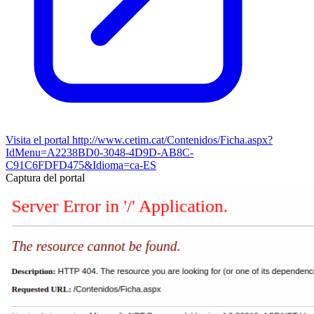
Visita el portal
http://www.cetim.cat/Contenidos/Ficha.aspx?
IdMenu=A2238BD0-3048-4D9D-AB8C-
C91C6FDFD475&Idioma=ca-ES
Captura del portal