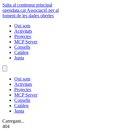
Salta al contingut principal
opendata
.cat
Associació per al
foment de les dades obertes
Qui som
Activitats
Projectes
MCP Server
Consells
Catàleg
Junta
Qui som
Activitats
Projectes
MCP Server
Consells
Catàleg
Junta
Carregant...
404