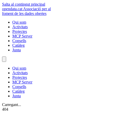
Salta al contingut principal
opendata
.cat
Associació per al
foment de les dades obertes
Qui som
Activitats
Projectes
MCP Server
Consells
Catàleg
Junta
Qui som
Activitats
Projectes
MCP Server
Consells
Catàleg
Junta
Carregant...
404