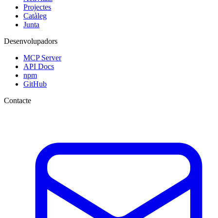
Projectes
Catàleg
Junta
Desenvolupadors
MCP Server
API Docs
npm
GitHub
Contacte