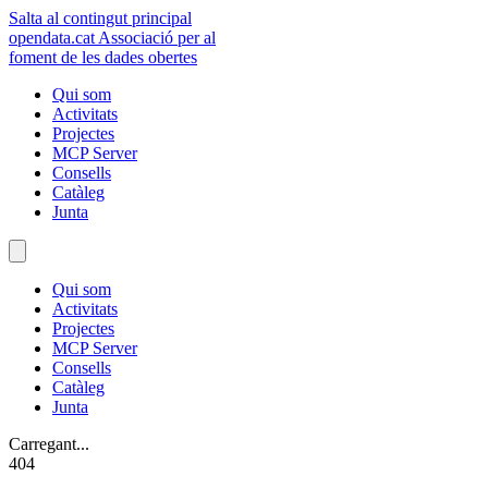
Salta al contingut principal
opendata
.cat
Associació per al
foment de les dades obertes
Qui som
Activitats
Projectes
MCP Server
Consells
Catàleg
Junta
Qui som
Activitats
Projectes
MCP Server
Consells
Catàleg
Junta
Carregant...
404