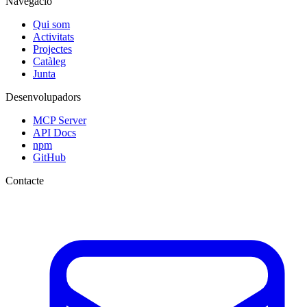
Navegació
Qui som
Activitats
Projectes
Catàleg
Junta
Desenvolupadors
MCP Server
API Docs
npm
GitHub
Contacte