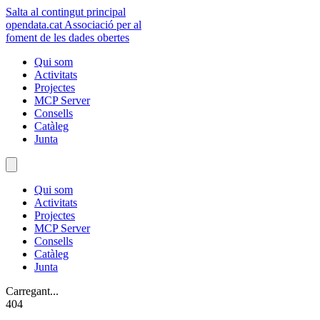
Salta al contingut principal
opendata
.cat
Associació per al
foment de les dades obertes
Qui som
Activitats
Projectes
MCP Server
Consells
Catàleg
Junta
Qui som
Activitats
Projectes
MCP Server
Consells
Catàleg
Junta
Carregant...
404