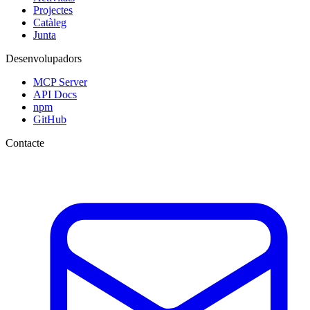
Projectes
Catàleg
Junta
Desenvolupadors
MCP Server
API Docs
npm
GitHub
Contacte