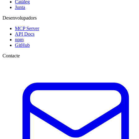
Catàleg
Junta
Desenvolupadors
MCP Server
API Docs
npm
GitHub
Contacte