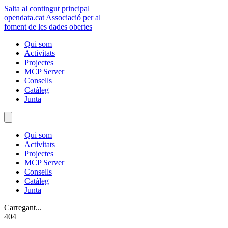
Salta al contingut principal
opendata
.cat
Associació per al
foment de les dades obertes
Qui som
Activitats
Projectes
MCP Server
Consells
Catàleg
Junta
Qui som
Activitats
Projectes
MCP Server
Consells
Catàleg
Junta
Carregant...
404