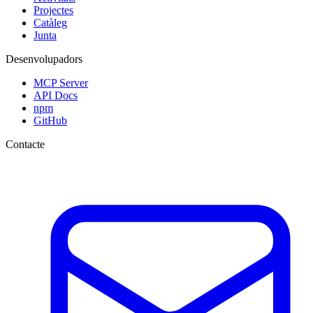
Projectes
Catàleg
Junta
Desenvolupadors
MCP Server
API Docs
npm
GitHub
Contacte