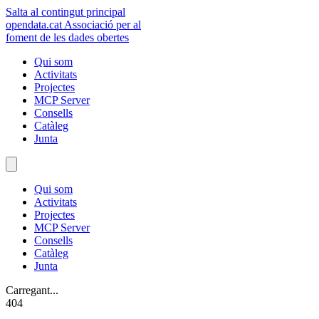
Salta al contingut principal
opendata
.cat
Associació per al
foment de les dades obertes
Qui som
Activitats
Projectes
MCP Server
Consells
Catàleg
Junta
Qui som
Activitats
Projectes
MCP Server
Consells
Catàleg
Junta
Carregant...
404