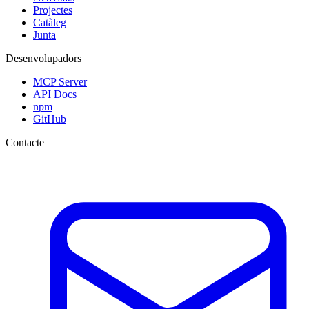
Projectes
Catàleg
Junta
Desenvolupadors
MCP Server
API Docs
npm
GitHub
Contacte