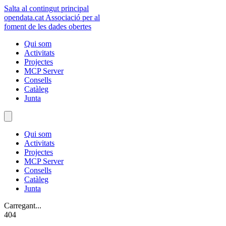
Salta al contingut principal
opendata
.cat
Associació per al
foment de les dades obertes
Qui som
Activitats
Projectes
MCP Server
Consells
Catàleg
Junta
Qui som
Activitats
Projectes
MCP Server
Consells
Catàleg
Junta
Carregant...
404