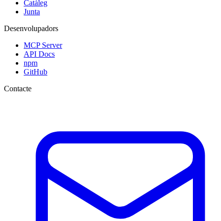
Catàleg
Junta
Desenvolupadors
MCP Server
API Docs
npm
GitHub
Contacte