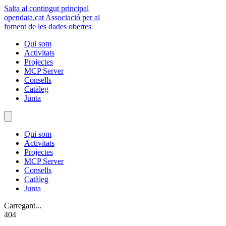
Salta al contingut principal
opendata
.cat
Associació per al
foment de les dades obertes
Qui som
Activitats
Projectes
MCP Server
Consells
Catàleg
Junta
Qui som
Activitats
Projectes
MCP Server
Consells
Catàleg
Junta
Carregant...
404