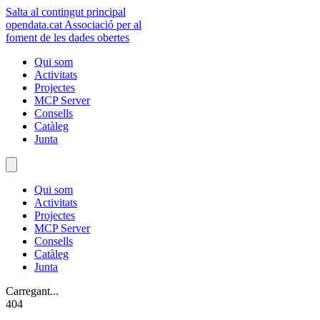
Salta al contingut principal
opendata
.cat
Associació per al
foment de les dades obertes
Qui som
Activitats
Projectes
MCP Server
Consells
Catàleg
Junta
Qui som
Activitats
Projectes
MCP Server
Consells
Catàleg
Junta
Carregant...
404