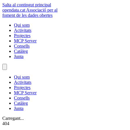
Salta al contingut principal
opendata
.cat
Associació per al
foment de les dades obertes
Qui som
Activitats
Projectes
MCP Server
Consells
Catàleg
Junta
Qui som
Activitats
Projectes
MCP Server
Consells
Catàleg
Junta
Carregant...
404