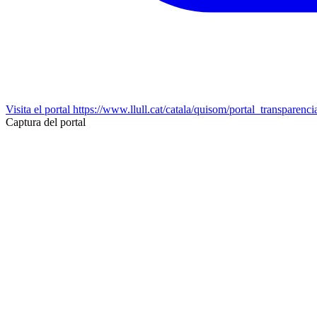
Visita el portal
https://www.llull.cat/catala/quisom/portal_transparenci
Captura del portal