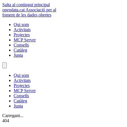
Salta al contingut principal
opendata
.cat
Associació per al
foment de les dades obertes
Qui som
Activitats
Projectes
MCP Server
Consells
Catàleg
Junta
Qui som
Activitats
Projectes
MCP Server
Consells
Catàleg
Junta
Carregant...
404