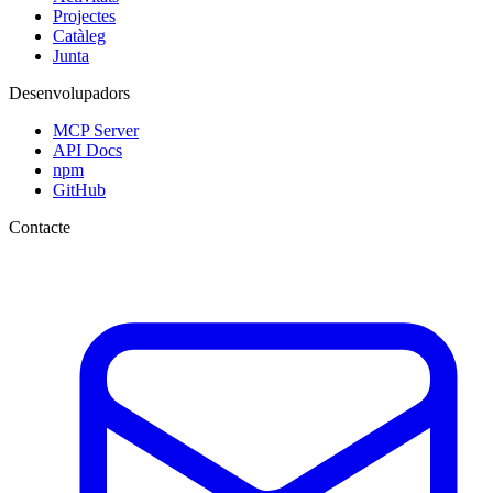
Projectes
Catàleg
Junta
Desenvolupadors
MCP Server
API Docs
npm
GitHub
Contacte