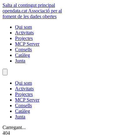
Salta al contingut principal
opendata
.cat
Associació per al
foment de les dades obertes
Qui som
Activitats
Projectes
MCP Server
Consells
Catàleg
Junta
Qui som
Activitats
Projectes
MCP Server
Consells
Catàleg
Junta
Carregant...
404