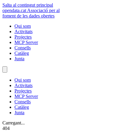
Salta al contingut principal
opendata
.cat
Associació per al
foment de les dades obertes
Qui som
Activitats
Projectes
MCP Server
Consells
Catàleg
Junta
Qui som
Activitats
Projectes
MCP Server
Consells
Catàleg
Junta
Carregant...
404