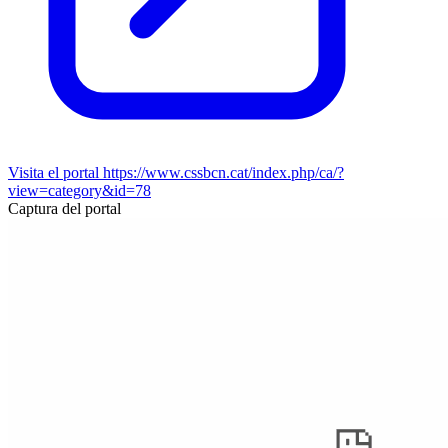
Visita el portal
https://www.cssbcn.cat/index.php/ca/?
view=category&id=78
Captura del portal