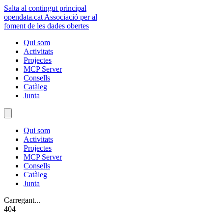
Salta al contingut principal
opendata
.cat
Associació per al
foment de les dades obertes
Qui som
Activitats
Projectes
MCP Server
Consells
Catàleg
Junta
Qui som
Activitats
Projectes
MCP Server
Consells
Catàleg
Junta
Carregant...
404