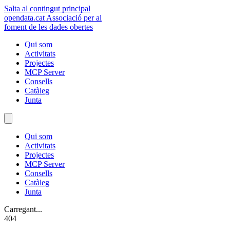
Salta al contingut principal
opendata
.cat
Associació per al
foment de les dades obertes
Qui som
Activitats
Projectes
MCP Server
Consells
Catàleg
Junta
Qui som
Activitats
Projectes
MCP Server
Consells
Catàleg
Junta
Carregant...
404