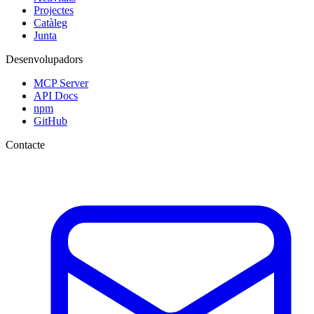
Projectes
Catàleg
Junta
Desenvolupadors
MCP Server
API Docs
npm
GitHub
Contacte