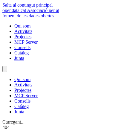
Salta al contingut principal
opendata
.cat
Associació per al
foment de les dades obertes
Qui som
Activitats
Projectes
MCP Server
Consells
Catàleg
Junta
Qui som
Activitats
Projectes
MCP Server
Consells
Catàleg
Junta
Carregant...
404