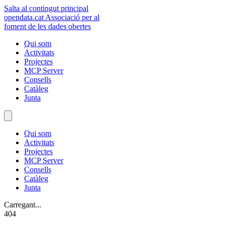
Salta al contingut principal
opendata
.cat
Associació per al
foment de les dades obertes
Qui som
Activitats
Projectes
MCP Server
Consells
Catàleg
Junta
Qui som
Activitats
Projectes
MCP Server
Consells
Catàleg
Junta
Carregant...
404