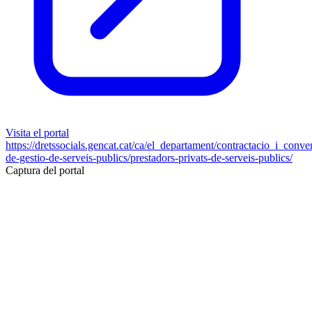
Visita el portal
https://dretssocials.gencat.cat/ca/el_departament/contractacio_i_conve
de-gestio-de-serveis-publics/prestadors-privats-de-serveis-publics/
Captura del portal