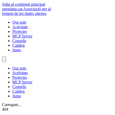
Salta al contingut principal
opendata
.cat
Associació per al
foment de les dades obertes
Qui som
Activitats
Projectes
MCP Server
Consells
Catàleg
Junta
Qui som
Activitats
Projectes
MCP Server
Consells
Catàleg
Junta
Carregant...
404