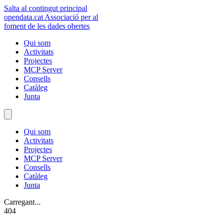
Salta al contingut principal
opendata
.cat
Associació per al
foment de les dades obertes
Qui som
Activitats
Projectes
MCP Server
Consells
Catàleg
Junta
Qui som
Activitats
Projectes
MCP Server
Consells
Catàleg
Junta
Carregant...
404