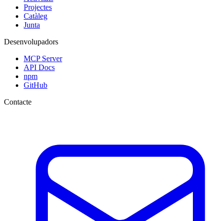
Projectes
Catàleg
Junta
Desenvolupadors
MCP Server
API Docs
npm
GitHub
Contacte