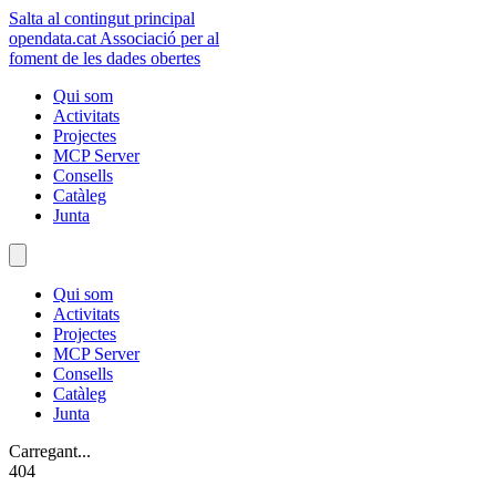
Salta al contingut principal
opendata
.cat
Associació per al
foment de les dades obertes
Qui som
Activitats
Projectes
MCP Server
Consells
Catàleg
Junta
Qui som
Activitats
Projectes
MCP Server
Consells
Catàleg
Junta
Carregant...
404