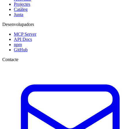
Projectes
Catàleg
Junta
Desenvolupadors
MCP Server
API Docs
npm
GitHub
Contacte