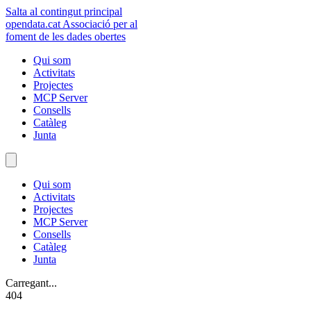
Salta al contingut principal
opendata
.cat
Associació per al
foment de les dades obertes
Qui som
Activitats
Projectes
MCP Server
Consells
Catàleg
Junta
Qui som
Activitats
Projectes
MCP Server
Consells
Catàleg
Junta
Carregant...
404