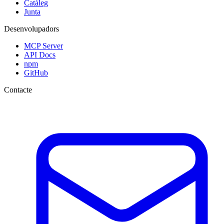
Catàleg
Junta
Desenvolupadors
MCP Server
API Docs
npm
GitHub
Contacte