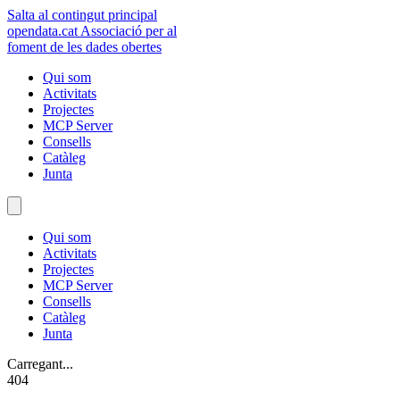
Salta al contingut principal
opendata
.cat
Associació per al
foment de les dades obertes
Qui som
Activitats
Projectes
MCP Server
Consells
Catàleg
Junta
Qui som
Activitats
Projectes
MCP Server
Consells
Catàleg
Junta
Carregant...
404