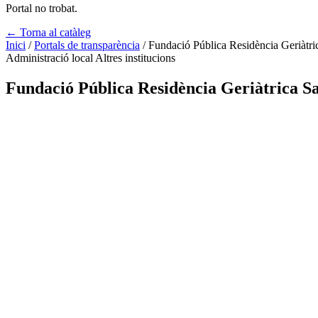
Portal no trobat.
← Torna al catàleg
Inici
/
Portals de transparència
/
Fundació Pública Residència Geriàtri
Administració local
Altres institucions
Fundació Pública Residència Geriàtrica S