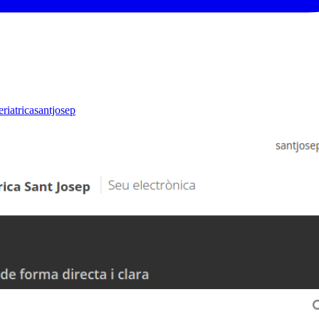
riatricasantjosep