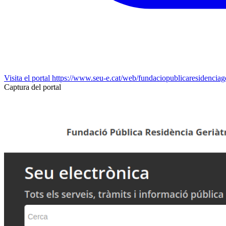
Visita el portal
https://www.seu-e.cat/web/fundaciopublicaresidenciage
Captura del portal