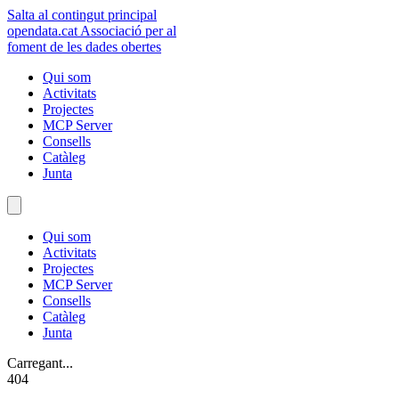
Salta al contingut principal
opendata
.cat
Associació per al
foment de les dades obertes
Qui som
Activitats
Projectes
MCP Server
Consells
Catàleg
Junta
Qui som
Activitats
Projectes
MCP Server
Consells
Catàleg
Junta
Carregant...
404