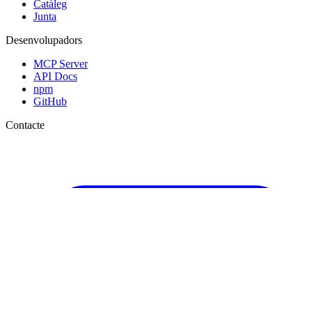
Catàleg
Junta
Desenvolupadors
MCP Server
API Docs
npm
GitHub
Contacte