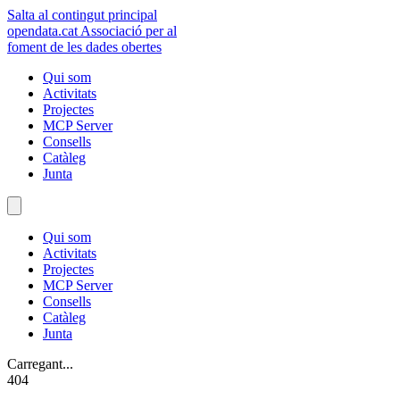
Salta al contingut principal
opendata
.cat
Associació per al
foment de les dades obertes
Qui som
Activitats
Projectes
MCP Server
Consells
Catàleg
Junta
Qui som
Activitats
Projectes
MCP Server
Consells
Catàleg
Junta
Carregant...
404