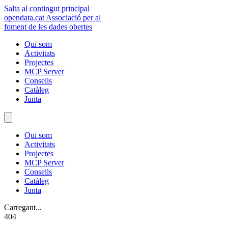
Salta al contingut principal
opendata
.cat
Associació per al
foment de les dades obertes
Qui som
Activitats
Projectes
MCP Server
Consells
Catàleg
Junta
Qui som
Activitats
Projectes
MCP Server
Consells
Catàleg
Junta
Carregant...
404