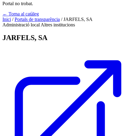
Portal no trobat.
← Torna al catàleg
Inici
/
Portals de transparència
/
JARFELS, SA
Administració local
Altres institucions
JARFELS, SA