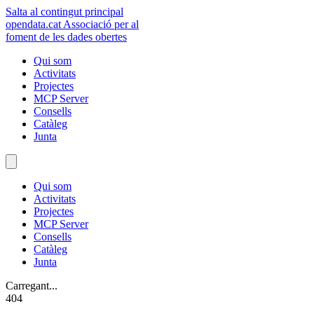
Salta al contingut principal
opendata
.cat
Associació per al
foment de les dades obertes
Qui som
Activitats
Projectes
MCP Server
Consells
Catàleg
Junta
Qui som
Activitats
Projectes
MCP Server
Consells
Catàleg
Junta
Carregant...
404