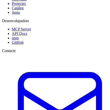
Projectes
Catàleg
Junta
Desenvolupadors
MCP Server
API Docs
npm
GitHub
Contacte