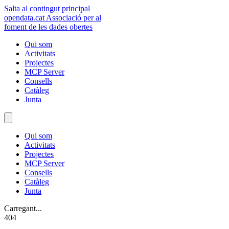
Salta al contingut principal
opendata
.cat
Associació per al
foment de les dades obertes
Qui som
Activitats
Projectes
MCP Server
Consells
Catàleg
Junta
Qui som
Activitats
Projectes
MCP Server
Consells
Catàleg
Junta
Carregant...
404